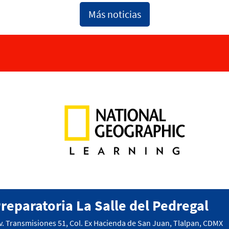
Más noticias
reparatoria La Salle del Pedregal
v. Transmisiones 51, Col. Ex Hacienda de San Juan, Tlalpan, CDMX