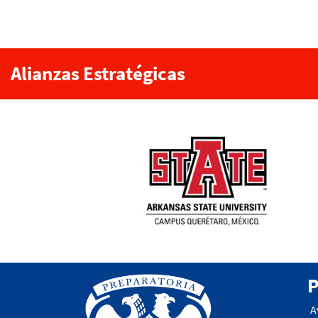
Alianzas Estratégicas
P
A